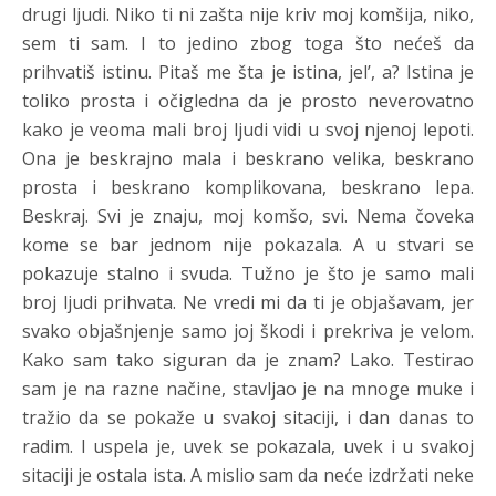
drugi ljudi. Niko ti ni zašta nije kriv moj komšija, niko,
sem ti sam. I to jedino zbog toga što nećeš da
prihvatiš istinu. Pitaš me šta je istina, jel’, a? Istina je
toliko prosta i očigledna da je prosto neverovatno
kako je veoma mali broj ljudi vidi u svoj njenoj lepoti.
Ona je beskrajno mala i beskrano velika, beskrano
prosta i beskrano komplikovana, beskrano lepa.
Beskraj. Svi je znaju, moj komšo, svi. Nema čoveka
kome se bar jednom nije pokazala. A u stvari se
pokazuje stalno i svuda. Tužno je što je samo mali
broj ljudi prihvata. Ne vredi mi da ti je objašavam, jer
svako objašnjenje samo joj škodi i prekriva je velom.
Kako sam tako siguran da je znam? Lako. Testirao
sam je na razne načine, stavljao je na mnoge muke i
tražio da se pokaže u svakoj sitaciji, i dan danas to
radim. I uspela je, uvek se pokazala, uvek i u svakoj
sitaciji je ostala ista. A mislio sam da neće izdržati neke