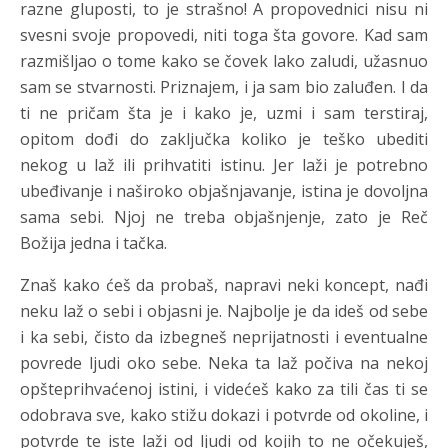
razne gluposti, to je strašno! A propovednici nisu ni
svesni svoje propovedi, niti toga šta govore. Kad sam
razmišljao o tome kako se čovek lako zaludi, užasnuo
sam se stvarnosti. Priznajem, i ja sam bio zaluđen. I da
ti ne pričam šta je i kako je, uzmi i sam terstiraj,
opitom dođi do zaključka koliko je teško ubediti
nekog u laž ili prihvatiti istinu. Jer laži je potrebno
ubeđivanje i naširoko objašnjavanje, istina je dovoljna
sama sebi. Njoj ne treba objašnjenje, zato je Reč
Božija jedna i tačka.
Znaš kako ćeš da probaš, napravi neki koncept, nađi
neku laž o sebi i objasni je. Najbolje je da ideš od sebe
i ka sebi, čisto da izbegneš neprijatnosti i eventualne
povrede ljudi oko sebe. Neka ta laž počiva na nekoj
opšteprihvaćenoj istini, i videćeš kako za tili čas ti se
odobrava sve, kako stižu dokazi i potvrde od okoline, i
potvrde te iste laži od ljudi od kojih to ne očekuješ,