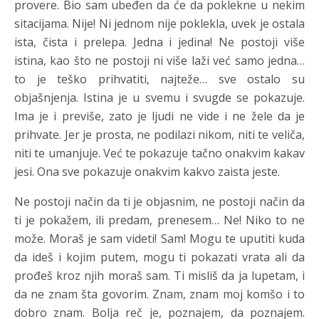
provere. Bio sam ubeđen da će da poklekne u nekim
sitacijama. Nije! Ni jednom nije poklekla, uvek je ostala
ista, čista i prelepa. Jedna i jedina! Ne postoji više
istina, kao što ne postoji ni više laži već samo jedna…
to je teško prihvatiti, najteže… sve ostalo su
objašnjenja. Istina je u svemu i svugde se pokazuje.
Ima je i previše, zato je ljudi ne vide i ne žele da je
prihvate. Jer je prosta, ne podilazi nikom, niti te veliča,
niti te umanjuje. Već te pokazuje tačno onakvim kakav
jesi. Ona sve pokazuje onakvim kakvo zaista jeste.
Ne postoji način da ti je objasnim, ne postoji način da
ti je pokažem, ili predam, prenesem… Ne! Niko to ne
može. Moraš je sam videti! Sam! Mogu te uputiti kuda
da ideš i kojim putem, mogu ti pokazati vrata ali da
prođeš kroz njih moraš sam. Ti misliš da ja lupetam, i
da ne znam šta govorim. Znam, znam moj komšo i to
dobro znam. Bolja reč je, poznajem, da poznajem.