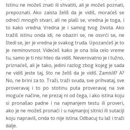
Istinu ne možeš znati ili shvatiti, ali je možeš poznati,
prepoznati. Ako zaista želiš da je vidiš, moraćeš se
odreći mnogih stvari, ali ne plaši se, vredna je toga, i
to kako vredna. Vredna je i samog tvog života. Ako
tražiš istinu onda idi, ne obaziri se, ne osvrći se, ne
štedi se, jer je vredna je svakog truda. Upozanćeš je to
je neminovnost. Videćeš kako je ona bila celo vreme
tu, samo je ti nisi hteo da vidiš. Neverovatno je i tužno,
priznaćeš, ali je tako, jedini razlog zbog kojeg je sada
ne vidiš jeste taj, što ne želiš da je vidiš. Zamisli!? A?
No, ne brini za to. Traži, traži svuda, sve prihvataj, sve
proveravaj i to po stotinu puta proveravaj na sve
moguće načine, ne prezaj ni od čega, i ako istina koju
si pronašao padne i na najmanjem testu ili proveri,
ako je ne možeš pronaći i u najmanjoj sitnici ili sutaciji
koju napraviš, onda to nije istina. Odbacuj tu laž i traži
dalje.