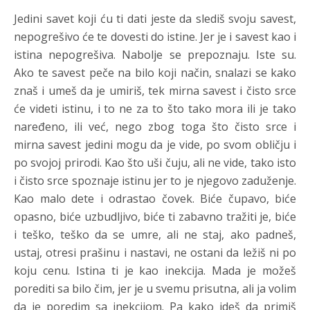
Jedini savet koji ću ti dati jeste da slediš svoju savest,
nepogrešivo će te dovesti do istine. Jer je i savest kao i
istina nepogrešiva. Nabolje se prepoznaju. Iste su.
Ako te savest peče na bilo koji način, snalazi se kako
znaš i umeš da je umiriš, tek mirna savest i čisto srce
će videti istinu, i to ne za to što tako mora ili je tako
naređeno, ili već, nego zbog toga što čisto srce i
mirna savest jedini mogu da je vide, po svom obličju i
po svojoj prirodi. Kao što uši čuju, ali ne vide, tako isto
i čisto srce spoznaje istinu jer to je njegovo zaduženje.
Kao malo dete i odrastao čovek. Biće čupavo, biće
opasno, biće uzbudljivo, biće ti zabavno tražiti je, biće
i teško, teško da se umre, ali ne staj, ako padneš,
ustaj, otresi prašinu i nastavi, ne ostani da ležiš ni po
koju cenu. Istina ti je kao inekcija. Mada je možeš
porediti sa bilo čim, jer je u svemu prisutna, ali ja volim
da je poredim sa inekcijom. Pa kako ideš da primiš