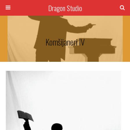
Dragon Studio
Komšijaneri IV