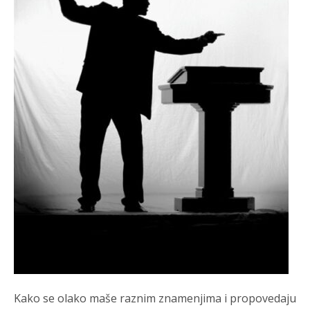
Kako se olako maše raznim znamenjima i propovedaju