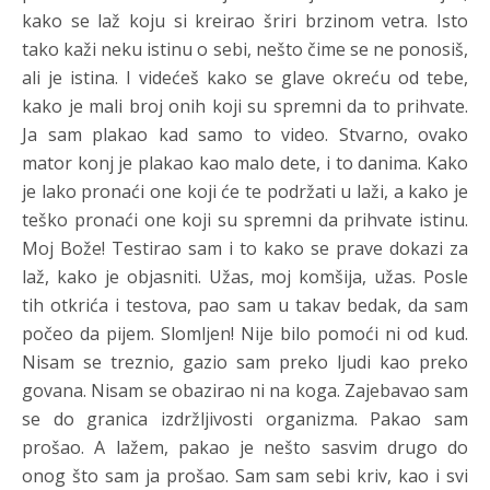
kako se laž koju si kreirao šriri brzinom vetra. Isto
tako kaži neku istinu o sebi, nešto čime se ne ponosiš,
ali je istina. I videćeš kako se glave okreću od tebe,
kako je mali broj onih koji su spremni da to prihvate.
Ja sam plakao kad samo to video. Stvarno, ovako
mator konj je plakao kao malo dete, i to danima. Kako
je lako pronaći one koji će te podržati u laži, a kako je
teško pronaći one koji su spremni da prihvate istinu.
Moj Bože! Testirao sam i to kako se prave dokazi za
laž, kako je objasniti. Užas, moj komšija, užas. Posle
tih otkrića i testova, pao sam u takav bedak, da sam
počeo da pijem. Slomljen! Nije bilo pomoći ni od kud.
Nisam se treznio, gazio sam preko ljudi kao preko
govana. Nisam se obazirao ni na koga. Zajebavao sam
se do granica izdržljivosti organizma. Pakao sam
prošao. A lažem, pakao je nešto sasvim drugo do
onog što sam ja prošao. Sam sam sebi kriv, kao i svi