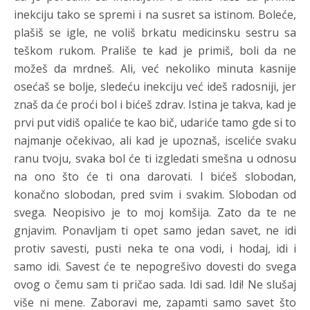
inekciju tako se spremi i na susret sa istinom. Boleće,
plašiš se igle, ne voliš brkatu medicinsku sestru sa
teškom rukom. Prališe te kad je primiš, boli da ne
možeš da mrdneš. Ali, već nekoliko minuta kasnije
osećaš se bolje, sledeću inekciju već ideš radosniji, jer
znaš da će proći bol i bićeš zdrav. Istina je takva, kad je
prvi put vidiš opaliće te kao bič, udariće tamo gde si to
najmanje očekivao, ali kad je upoznaš, isceliće svaku
ranu tvoju, svaka bol će ti izgledati smešna u odnosu
na ono što će ti ona darovati. I bićeš slobodan,
konačno slobodan, pred svim i svakim. Slobodan od
svega. Neopisivo je to moj komšija. Zato da te ne
gnjavim. Ponavljam ti opet samo jedan savet, ne idi
protiv savesti, pusti neka te ona vodi, i hodaj, idi i
samo idi. Savest će te nepogrešivo dovesti do svega
ovog o čemu sam ti pričao sada. Idi sad. Idi! Ne slušaj
više ni mene. Zaboravi me, zapamti samo savet što